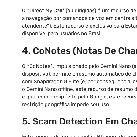
O *Direct My Call* (ou dirigidas) é um recurso d
a navegação por comandos de voz em centrais te
atendente”). Este recurso é exclusivo para Esta
disponível para usuários no Brasil.
4. CoNotes (Notas De Ch
O *CoNotes*, impulsionado pelo Gemini Nano (a
dispositivo), permite o resumo automático de 
com Snapdragon 8 Elite (e, por consequência, o
o Gemini Nano offline, este recurso de resumo 
é que, com o chip feito pelo Google, este recur
restrição geográfica impede seu uso.
5. Scam Detection Em C
Este recurso difere da simples filtragem de s