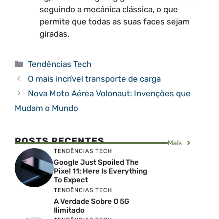
seguindo a mecânica clássica, o que
permite que todas as suas faces sejam
giradas.
Categorias
Tendências Tech
O mais incrível transporte de carga
Nova Moto Aérea Volonaut: Invenções que
Mudam o Mundo
POSTS RECENTES
Mais
TENDÊNCIAS TECH
Google Just Spoiled The
Pixel 11: Here Is Everything
To Expect
TENDÊNCIAS TECH
A Verdade Sobre O 5G
Ilimitado