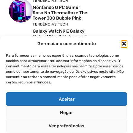
TENDÊNCIAS TECH
Montando O PC Gamer
Rosa No Thermaltake The
Tower 300 Bubble Pink
TENDÊNCIAS TECH
Galaxy Watch 9 E Galaxy
Watch Ultra 2: Unboxing E
Preço No Brasil
Gerenciar o consentimento
INSIGHTS & OPINIÃO
Reviews Do YouTube Sao
Para fornecer as melhores experiências, usamos tecnologias como
Confiaveis? A Verdade Nao
cookies para armazenar e/ou acessar informações do dispositivo. O
E Tao Simples
consentimento para essas tecnologias nos permitirá processar dados
TENDÊNCIAS TECH
como comportamento de navegação ou IDs exclusivos neste site. Não
consentir ou retirar o consentimento pode afetar negativamente
Por Que Eu Deveria
certos recursos e funções.
Escolher Um Notebook
Gamer Ao Invés De Um
PC? Ft. Lucas Ishii
Aceitar
Negar
© 2026
Ver preferências
POLÍTICA DE PRIVACIDADE
TERMOS DE USO