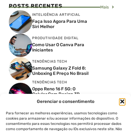
POSTS RECENTES
Mais
INTELIGÊNCIA ARTIFICIAL
Faça Isso Agora Para Uma
Siri Melhor
PRODUTIVIDADE DIGITAL
Como Usar O Canva Para
Iniciantes
TENDÊNCIAS TECH
Samsung Galaxy Z Fold 8:
Unboxing E Preço No Brasil
TENDÊNCIAS TECH
Oppo Reno 16 F 5G: O
Celular Com Design 3D
Surreal E Câmeras De 50
Gerenciar o consentimento
MP
Para fornecer as melhores experiências, usamos tecnologias como
PRODUTIVIDADE DIGITAL
cookies para armazenar e/ou acessar informações do dispositivo. O
Faca Isso Agora Para Uma
consentimento para essas tecnologias nos permitirá processar dados
Siri Melhor
como comportamento de navegação ou IDs exclusivos neste site. Não