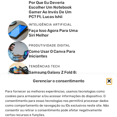
Por Que Eu Deveria
Escolher Um Notebook
Gamer Ao Invés De Um
PC? Ft. Lucas Ishii
INTELIGÊNCIA ARTIFICIAL
Faça Isso Agora Para Uma
Siri Melhor
PRODUTIVIDADE DIGITAL
Como Usar O Canva Para
Iniciantes
TENDÊNCIAS TECH
Samsung Galaxy Z Fold 8:
Unboxing E Preço No Brasil
Gerenciar o consentimento
TENDÊNCIAS TECH
Oppo Reno 16 F 5G: O
Para fornecer as melhores experiências, usamos tecnologias como
Celular Com Design 3D
cookies para armazenar e/ou acessar informações do dispositivo. O
Surreal E Câmeras De 50
consentimento para essas tecnologias nos permitirá processar dados
MP
como comportamento de navegação ou IDs exclusivos neste site. Não
consentir ou retirar o consentimento pode afetar negativamente
PRODUTIVIDADE DIGITAL
certos recursos e funções.