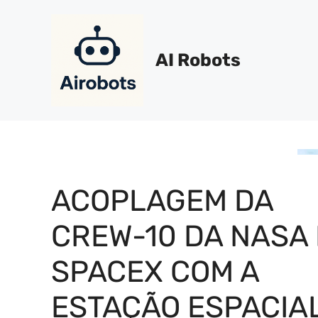
Pular
para
o
AI Robots
conteúdo
ACOPLAGEM DA
CREW-10 DA NASA 
SPACEX COM A
ESTAÇÃO ESPACIA