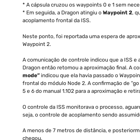
* A cápsula cruzou os waypoints 0 e 1 sem nec
* Em seguida, a Dragon atingiu o
Waypoint 2
, q
acoplamento frontal da ISS.
Neste ponto, foi reportada uma espera de apro
Waypoint 2.
A comunicação de controle indicou que a ISS e 
Dragon então retomou a aproximação final. A c
mode”
indicou que ela havia passado o Waypoin
frontal do módulo Node 2. A confirmação de “go
5 e 6 do manual 1.102 para a aproximação e reti
O controle da ISS monitorava o processo, aguar
seja, o controle de acoplamento sendo assumid
A menos de 7 metros de distância, e posterior
chegou.