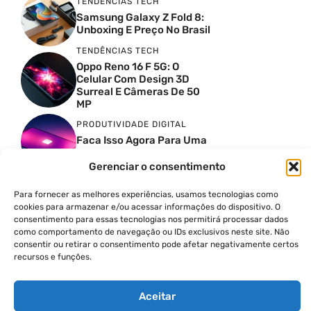
TENDÊNCIAS TECH
Samsung Galaxy Z Fold 8:
Unboxing E Preço No Brasil
TENDÊNCIAS TECH
Oppo Reno 16 F 5G: O
Celular Com Design 3D
Surreal E Câmeras De 50
MP
PRODUTIVIDADE DIGITAL
Faca Isso Agora Para Uma
Siri Melhor
Gerenciar o consentimento
INSIGHTS & OPINIÃO
A Guerra Dos Datacenters:
Para fornecer as melhores experiências, usamos tecnologias como
Isso Envolve O Brasil E
cookies para armazenar e/ou acessar informações do dispositivo. O
Quais Os Problemas?
consentimento para essas tecnologias nos permitirá processar dados
como comportamento de navegação ou IDs exclusivos neste site. Não
consentir ou retirar o consentimento pode afetar negativamente certos
recursos e funções.
© 2026
POLÍTICA DE PRIVACIDADE
Aceitar
TERMOS DE USO