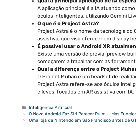
Qual a principal aplicação de IA esper
A aplicação principal é a IA atuando com
óculos inteligentes, utilizando Gemini Li
O que é o Project Astra?
Project Astra é o nome da tecnologia do
assistiva, que visa oferecer um display h
É possível usar o Android XR atualme
Existe uma versão de prévia (preview bui
começarem a trabalhar com as ferramenta
Qual a diferença entre o Project Muha
O Project Muhan é um headset de realid
Project Astra refere-se aos óculos inteli
e leves, focados em AR assistiva com IA.
Categorias
Inteligência Artificial
O Novo Android Faz Siri Parecer Ruim — Mas Funci
Uma loja da Nintendo em São Francisco antes de GT