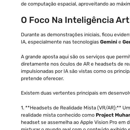
de computação espacial, aproveitando ao máximo 
O Foco Na Inteligência Art
Durante as demonstrações iniciais, ficou evid
IA, especialmente nas tecnologias
Gemini
e
Ge
A grande aposta aqui são os serviços que perm
diretamente nos óculos de AR e headsets de rea
impulsionadas por IA são vistas como os principa
pretende oferecer.
Existem duas vertentes principais em desenvol
1. **Headsets de Realidade Mista (VR/AR):** U
realidade mista conhecido como
Project Muha
headset se assemelha ao Apple Vision Pro em de
misturar o mundo real com o conteúdo exibido