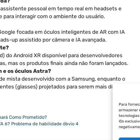
ada?
o assistente pessoal em tempo real em headsets e
ve para interagir com o ambiente do usuário.
 Google focada em óculos inteligentes de AR com IA
eads-up assistido por câmera e IA avançada.
nte?
ld) do Android XR disponível para desenvolvedores
s, mas os produtos finais ainda não foram lançados.
n e os óculos Astra?
ade mista desenvolvido com a Samsung, enquanto o
gentes (glasses) projetados para serem mais discretos
Para fornec
armazenar e
tecnologia
onará Como Prometido?
IDs exclusi
A 6? Problema de habilidade óbvio 4
negativamen