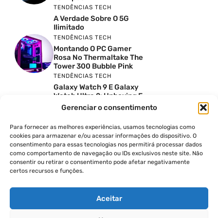
TENDÊNCIAS TECH
A Verdade Sobre O 5G
Ilimitado
TENDÊNCIAS TECH
Montando O PC Gamer
Rosa No Thermaltake The
Tower 300 Bubble Pink
TENDÊNCIAS TECH
Galaxy Watch 9 E Galaxy
Watch Ultra 2: Unboxing E
Preço No Brasil
Gerenciar o consentimento
INSIGHTS & OPINIÃO
Reviews Do YouTube Sao
Para fornecer as melhores experiências, usamos tecnologias como
Confiaveis? A Verdade Nao
cookies para armazenar e/ou acessar informações do dispositivo. O
E Tao Simples
consentimento para essas tecnologias nos permitirá processar dados
como comportamento de navegação ou IDs exclusivos neste site. Não
TENDÊNCIAS TECH
consentir ou retirar o consentimento pode afetar negativamente
Por Que Eu Deveria
certos recursos e funções.
Escolher Um Notebook
Gamer Ao Invés De Um
PC? Ft. Lucas Ishii
Aceitar