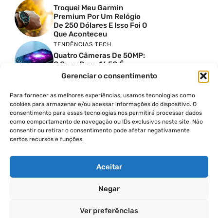
Troquei Meu Garmin
Premium Por Um Relógio
De 250 Dólares E Isso Foi O
Que Aconteceu
TENDÊNCIAS TECH
Quatro Câmeras De 50MP:
O Oppo Reno 16 5G É
Absurdo
Gerenciar o consentimento
TENDÊNCIAS TECH
Comparativo De
Para fornecer as melhores experiências, usamos tecnologias como
Especificações Entre O
cookies para armazenar e/ou acessar informações do dispositivo. O
Vivo X300 Ultra E O
consentimento para essas tecnologias nos permitirá processar dados
Samsung Galaxy S26 Ultra
como comportamento de navegação ou IDs exclusivos neste site. Não
consentir ou retirar o consentimento pode afetar negativamente
PRODUTIVIDADE DIGITAL
certos recursos e funções.
Como Criar Carrossel No
Instagram
Aceitar
Negar
© 2026
Ver preferências
POLÍTICA DE PRIVACIDADE