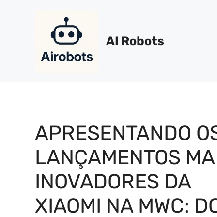
Pular
para
o
AI Robots
conteúdo
APRESENTANDO O
LANÇAMENTOS MA
INOVADORES DA
XIAOMI NA MWC: D