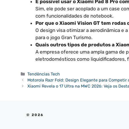
É possível usar o Xiaomi Pad 8 Pro co
Sim, ele pode ser acoplado a um case co
com funcionalidades de notebook.
Por que o Xiaomi Vision GT tem rodas
O design visa otimizar a aerodinâmica e a
para o jogo Gran Turismo.
Quais outros tipos de produtos a Xiao
A empresa oferece uma ampla gama de pro
eletrodomésticos como liquidificadores, f
Categorias
Tendências Tech
Motorola Razr Fold: Design Elegante para Competi
Xiaomi Revela o 17 Ultra na MWC 2026: Veja os Des
© 2026