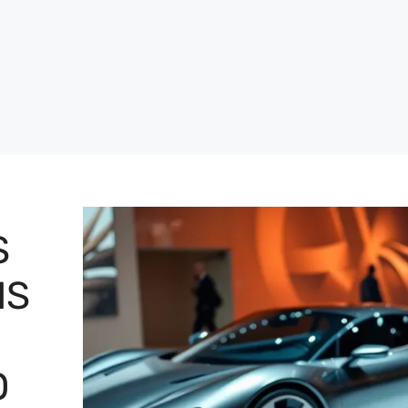
S
IS
O