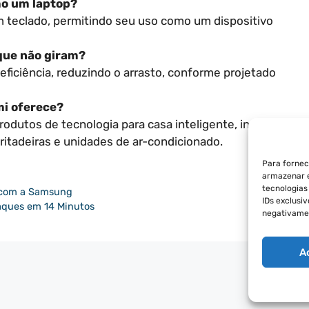
mo um laptop?
m teclado, permitindo seu uso como um dispositivo
 que não giram?
 eficiência, reduzindo o arrasto, conforme projetado
mi oferece?
dutos de tecnologia para casa inteligente, incluindo
ritadeiras e unidades de ar-condicionado.
Para fornec
armazenar e
tecnologia
r com a Samsung
IDs exclusi
taques em 14 Minutos
negativamen
A
POLÍT