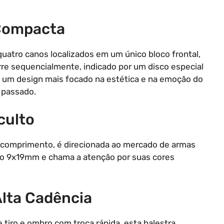
 Compacta
quatro canos localizados em um único bloco frontal,
rre sequencialmente, indicado por um disco especial
 um design mais focado na estética e na emoção do
 passado.
culto
e comprimento, é direcionada ao mercado de armas
ucho 9x19mm e chama a atenção por suas cores
lta Cadência
tiro e ombro com troca rápida, esta balestra