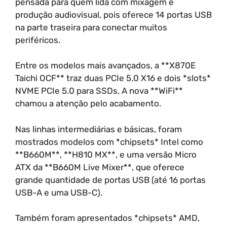
pensada para quem lida com mixagem e
produção audiovisual, pois oferece 14 portas USB
na parte traseira para conectar muitos
periféricos.
Entre os modelos mais avançados, a **X870E
Taichi OCF** traz duas PCIe 5.0 X16 e dois *slots*
NVME PCIe 5.0 para SSDs. A nova **WiFi**
chamou a atenção pelo acabamento.
Nas linhas intermediárias e básicas, foram
mostrados modelos com *chipsets* Intel como
**B660M**, **H810 MX**, e uma versão Micro
ATX da **B660M Live Mixer**, que oferece
grande quantidade de portas USB (até 16 portas
USB-A e uma USB-C).
Também foram apresentados *chipsets* AMD,