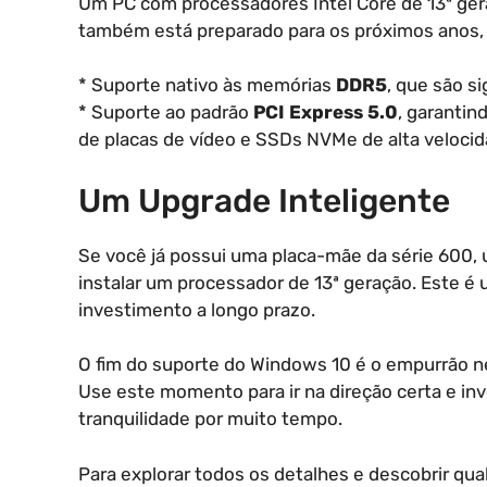
Um PC com processadores Intel Core de 13ª ger
também está preparado para os próximos anos,
* Suporte nativo às memórias
DDR5
, que são s
* Suporte ao padrão
PCI Express 5.0
, garanti
de placas de vídeo e SSDs NVMe de alta velocid
Um Upgrade Inteligente
Se você já possui uma placa-mãe da série 600,
instalar um processador de 13ª geração. Este é
investimento a longo prazo.
O fim do suporte do Windows 10 é o empurrão n
Use este momento para ir na direção certa e i
tranquilidade por muito tempo.
Para explorar todos os detalhes e descobrir qual