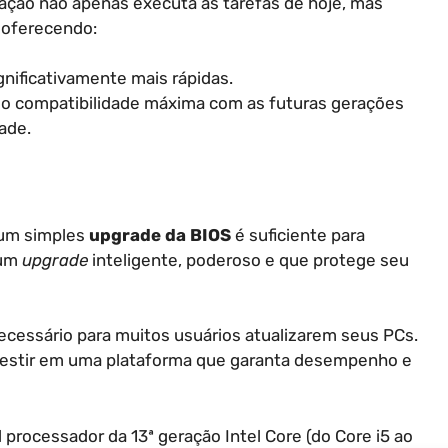
ação não apenas executa as tarefas de hoje, mas
 oferecendo:
ignificativamente mais rápidas.
ndo compatibilidade máxima com as futuras gerações
ade.
 um simples
upgrade da BIOS
é suficiente para
 um
upgrade
inteligente, poderoso e que protege seu
ecessário para muitos usuários atualizarem seus PCs.
nvestir em uma plataforma que garanta desempenho e
 processador da 13ª geração Intel Core (do Core i5 ao