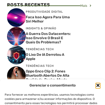
POSTS RECENTES
Mais
PRODUTIVIDADE DIGITAL
Faca Isso Agora Para Uma
Siri Melhor
INSIGHTS & OPINIÃO
A Guerra Dos Datacenters:
Isso Envolve O Brasil E
Quais Os Problemas?
TENDÊNCIAS TECH
O Lixo De IA Derrotou A
Apple
TENDÊNCIAS TECH
Oppo Enco Clip 2: Fones
Bluetooth Abertos De Alta
Qualidade, Porém Afasta
Novatos
Gerenciar o consentimento
TENDÊNCIAS TECH
Troquei Meu Garmin
Para fornecer as melhores experiências, usamos tecnologias como
Premium Por Um Relógio
cookies para armazenar e/ou acessar informações do dispositivo. O
De 250 Dólares E Isso Foi O
consentimento para essas tecnologias nos permitirá processar dados