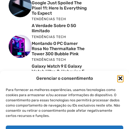
Google Just Spoiled The
Pixel 11: Here Is Everything
To Expect
TENDÊNCIAS TECH
A Verdade Sobre O 5G
Ilimitado
TENDÊNCIAS TECH
Montando O PC Gamer
Rosa No Thermaltake The
Tower 300 Bubble Pink
TENDÊNCIAS TECH
Galaxy Watch 9 E Galaxy
Watch Ultra 2: Unboxing E
Preço No Brasil
Gerenciar o consentimento
INSIGHTS & OPINIÃO
Reviews Do YouTube Sao
Para fornecer as melhores experiências, usamos tecnologias como
Confiaveis? A Verdade Nao
cookies para armazenar e/ou acessar informações do dispositivo. O
E Tao Simples
consentimento para essas tecnologias nos permitirá processar dados
como comportamento de navegação ou IDs exclusivos neste site. Não
TENDÊNCIAS TECH
consentir ou retirar o consentimento pode afetar negativamente
Por Que Eu Deveria
certos recursos e funções.
Escolher Um Notebook
Gamer Ao Invés De Um
PC? Ft. Lucas Ishii