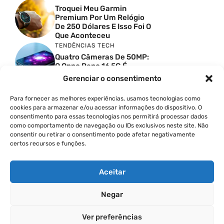
Troquei Meu Garmin
Premium Por Um Relógio
De 250 Dólares E Isso Foi O
Que Aconteceu
TENDÊNCIAS TECH
Quatro Câmeras De 50MP:
O Oppo Reno 16 5G É
Absurdo
Gerenciar o consentimento
TENDÊNCIAS TECH
Comparativo De
Para fornecer as melhores experiências, usamos tecnologias como
Especificações Entre O
cookies para armazenar e/ou acessar informações do dispositivo. O
Vivo X300 Ultra E O
consentimento para essas tecnologias nos permitirá processar dados
Samsung Galaxy S26 Ultra
como comportamento de navegação ou IDs exclusivos neste site. Não
consentir ou retirar o consentimento pode afetar negativamente
PRODUTIVIDADE DIGITAL
certos recursos e funções.
Como Criar Carrossel No
Instagram
Aceitar
Negar
© 2026
Ver preferências
POLÍTICA DE PRIVACIDADE