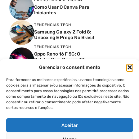
PRODUTIVIDADE DIGITAL
Como Usar O Canva Para
Iniciantes
TENDÊNCIAS TECH
Samsung Galaxy Z Fold 8:
Unboxing E Preço No Brasil
TENDÊNCIAS TECH
Oppo Reno 16 F 5G: O
Celular Com Design 3D
Surreal E Câmeras De 50
Gerenciar o consentimento
MP
Para fornecer as melhores experiências, usamos tecnologias como
PRODUTIVIDADE DIGITAL
cookies para armazenar e/ou acessar informações do dispositivo. O
Faca Isso Agora Para Uma
consentimento para essas tecnologias nos permitirá processar dados
Siri Melhor
como comportamento de navegação ou IDs exclusivos neste site. Não
INSIGHTS & OPINIÃO
consentir ou retirar o consentimento pode afetar negativamente
certos recursos e funções.
A Guerra Dos Datacenters:
Isso Envolve O Brasil E
Quais Os Problemas?
Aceitar