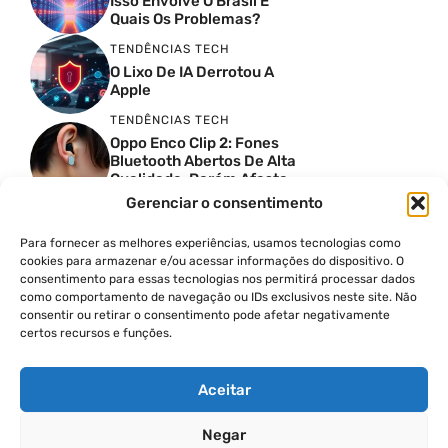
Isso Envolve O Brasil E
Quais Os Problemas?
TENDÊNCIAS TECH
O Lixo De IA Derrotou A
Apple
TENDÊNCIAS TECH
Oppo Enco Clip 2: Fones
Bluetooth Abertos De Alta
Qualidade, Porém Afasta
Novatos
Gerenciar o consentimento
TENDÊNCIAS TECH
Troquei Meu Garmin
Para fornecer as melhores experiências, usamos tecnologias como
Premium Por Um Relógio
cookies para armazenar e/ou acessar informações do dispositivo. O
De 250 Dólares E Isso Foi O
consentimento para essas tecnologias nos permitirá processar dados
Que Aconteceu
como comportamento de navegação ou IDs exclusivos neste site. Não
TENDÊNCIAS TECH
consentir ou retirar o consentimento pode afetar negativamente
certos recursos e funções.
Quatro Câmeras De 50MP:
O Oppo Reno 16 5G É
Absurdo
Aceitar
Negar