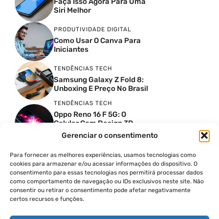
Faça Isso Agora Para Uma
Siri Melhor
PRODUTIVIDADE DIGITAL
Como Usar O Canva Para
Iniciantes
TENDÊNCIAS TECH
Samsung Galaxy Z Fold 8:
Unboxing E Preço No Brasil
TENDÊNCIAS TECH
Oppo Reno 16 F 5G: O
Celular Com Design 3D
Surreal E Câmeras De 50
Gerenciar o consentimento
MP
Para fornecer as melhores experiências, usamos tecnologias como
PRODUTIVIDADE DIGITAL
cookies para armazenar e/ou acessar informações do dispositivo. O
Faca Isso Agora Para Uma
consentimento para essas tecnologias nos permitirá processar dados
Siri Melhor
como comportamento de navegação ou IDs exclusivos neste site. Não
INSIGHTS & OPINIÃO
consentir ou retirar o consentimento pode afetar negativamente
certos recursos e funções.
A Guerra Dos Datacenters:
Isso Envolve O Brasil E
Quais Os Problemas?