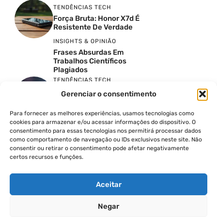
TENDÊNCIAS TECH
Força Bruta: Honor X7d É
Resistente De Verdade
INSIGHTS & OPINIÃO
Frases Absurdas Em
Trabalhos Científicos
Plagiados
TENDÊNCIAS TECH
Google Just Spoiled The
Gerenciar o consentimento
Pixel 11: Here Is Everything
To Expect
Para fornecer as melhores experiências, usamos tecnologias como
TENDÊNCIAS TECH
cookies para armazenar e/ou acessar informações do dispositivo. O
A Verdade Sobre O 5G
consentimento para essas tecnologias nos permitirá processar dados
Ilimitado
como comportamento de navegação ou IDs exclusivos neste site. Não
TENDÊNCIAS TECH
consentir ou retirar o consentimento pode afetar negativamente
certos recursos e funções.
Montando O PC Gamer
Rosa No Thermaltake The
Tower 300 Bubble Pink
Aceitar
Negar