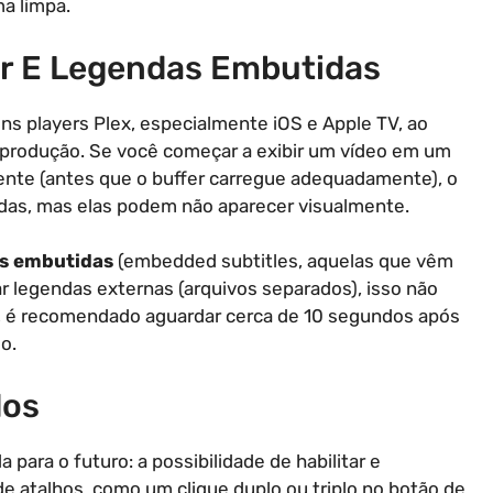
a limpa.
er E Legendas Embutidas
s players Plex, especialmente iOS e Apple TV, ao
reprodução. Se você começar a exibir um vídeo em um
ente (antes que o buffer carregue adequadamente), o
adas, mas elas podem não aparecer visualmente.
s embutidas
(embedded subtitles, aquelas que vêm
ar legendas externas (arquivos separados), isso não
s, é recomendado aguardar cerca de 10 segundos após
o.
dos
para o futuro: a possibilidade de habilitar e
e atalhos, como um clique duplo ou triplo no botão de