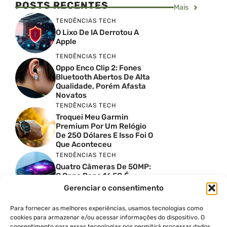
POSTS RECENTES
Mais
TENDÊNCIAS TECH
O Lixo De IA Derrotou A
Apple
TENDÊNCIAS TECH
Oppo Enco Clip 2: Fones
Bluetooth Abertos De Alta
Qualidade, Porém Afasta
Novatos
TENDÊNCIAS TECH
Troquei Meu Garmin
Premium Por Um Relógio
De 250 Dólares E Isso Foi O
Que Aconteceu
TENDÊNCIAS TECH
Quatro Câmeras De 50MP:
O Oppo Reno 16 5G É
Absurdo
Gerenciar o consentimento
TENDÊNCIAS TECH
Comparativo De
Para fornecer as melhores experiências, usamos tecnologias como
Especificações Entre O
cookies para armazenar e/ou acessar informações do dispositivo. O
Vivo X300 Ultra E O
consentimento para essas tecnologias nos permitirá processar dados