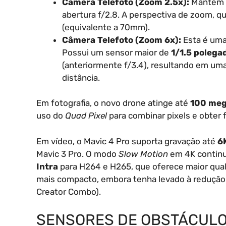
Câmera Telefoto (Zoom 2.5x):
Mantém o
abertura f/2.8. A perspectiva de zoom, qu
(equivalente a 70mm).
Câmera Telefoto (Zoom 6x):
Esta é uma
Possui um sensor maior de
1/1.5 polega
(anteriormente f/3.4), resultando em uma
distância.
Em fotografia, o novo drone atinge até
100 meg
uso do
Quad Pixel
para combinar pixels e obter
Em vídeo, o Mavic 4 Pro suporta gravação até
6
Mavic 3 Pro. O modo
Slow Motion
em 4K continu
Intra
para H264 e H265, que oferece maior qu
mais compacto, embora tenha levado à redução
Creator Combo).
SENSORES DE OBSTÁCULO