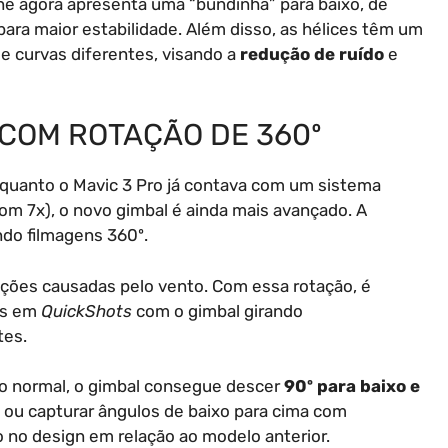
ne agora apresenta uma “bundinha” para baixo, de
 para maior estabilidade. Além disso, as hélices têm um
 curvas diferentes, visando a
redução de ruído
e
COM ROTAÇÃO DE 360º
Enquanto o Mavic 3 Pro já contava com um sistema
oom 7x), o novo gimbal é ainda mais avançado. A
ndo filmagens 360º.
ações causadas pelo vento. Com essa rotação, é
os em
QuickShots
com o gimbal girando
tes.
 normal, o gimbal consegue descer
90º para baixo e
éu ou capturar ângulos de baixo para cima com
o no design em relação ao modelo anterior.