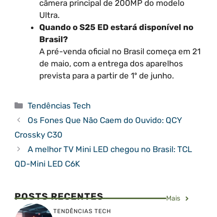
câmera principal de 200MP do modelo
Ultra.
Quando o S25 ED estará disponível no
Brasil?
A pré-venda oficial no Brasil começa em 21
de maio, com a entrega dos aparelhos
prevista para a partir de 1º de junho.
Categorias
Tendências Tech
Os Fones Que Não Caem do Ouvido: QCY
Crossky C30
A melhor TV Mini LED chegou no Brasil: TCL
QD-Mini LED C6K
POSTS RECENTES
Mais
TENDÊNCIAS TECH