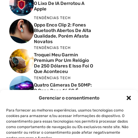
O Lixo De IA Derrotou A
Apple
TENDÊNCIAS TECH
Oppo Enco Clip 2: Fones
Bluetooth Abertos De Alta
Qualidade, Porém Afasta
Novatos
TENDÊNCIAS TECH
Troquei Meu Garmin
Premium Por Um Relógio
De 250 Dólares E Isso Foi O
Que Aconteceu
TENDÊNCIAS TECH
Quatro Câmeras De 50MP:
O Oppo Reno 16 5G É
Absurdo
Gerenciar o consentimento
TENDÊNCIAS TECH
Comparativo De
Para fornecer as melhores experiências, usamos tecnologias como
Especificações Entre O
cookies para armazenar e/ou acessar informações do dispositivo. O
Vivo X300 Ultra E O
consentimento para essas tecnologias nos permitirá processar dados
Samsung Galaxy S26 Ultra
como comportamento de navegação ou IDs exclusivos neste site. Não
consentir ou retirar o consentimento pode afetar negativamente
PRODUTIVIDADE DIGITAL