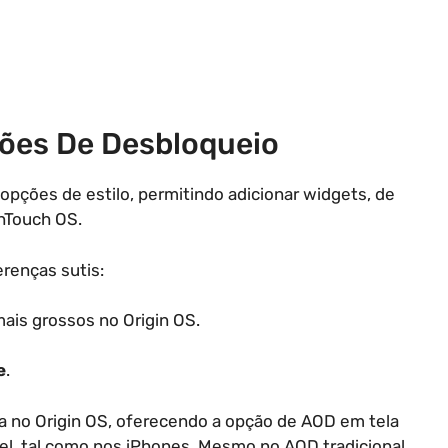
ções De Desbloqueio
 opções de estilo, permitindo adicionar widgets, de
unTouch OS.
erenças sutis:
ais grossos no Origin OS.
e
.
no Origin OS, oferecendo a opção de AOD em tela
ível, tal como nos iPhones. Mesmo no AOD tradicional,