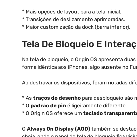
* Mais opções de layout para a tela inicial.
* Transições de deslizamento aprimoradas.
* Maior customização da dock (barra inferior).
Tela De Bloqueio E Intera
Na tela de bloqueio, o Origin OS apresenta duas
forma idêntica aos iPhones, algo ausente no F
Ao destravar os dispositivos, foram notadas dif
* As
traços do desenho
para desbloqueio são m
* O
padrão de pin
é ligeiramente diferente.
* O Origin OS oferece um
teclado transparent
O
Always On Display (AOD)
também se destaca 
cheia, onde o papel de tela de bloqueio fica vis