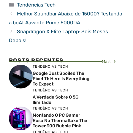
Categorias
Tendências Tech
Melhor Soundbar Abaixo de 15000? Testando
a boAt Aavante Prime 5000DA
Snapdragon X Elite Laptop: Seis Meses
Depois!
POSTS RECENTES
Mais
TENDÊNCIAS TECH
Google Just Spoiled The
Pixel 11: Here Is Everything
To Expect
TENDÊNCIAS TECH
A Verdade Sobre O 5G
Ilimitado
TENDÊNCIAS TECH
Montando O PC Gamer
Rosa No Thermaltake The
Tower 300 Bubble Pink
TENDÊNCIAS TECH