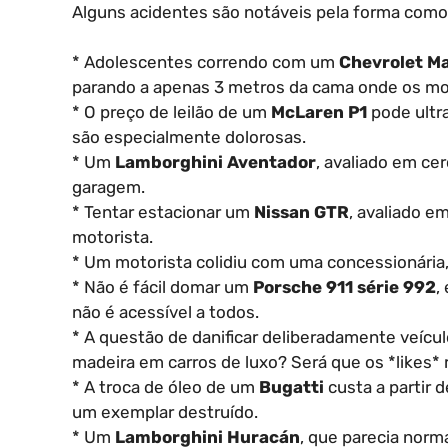
Alguns acidentes são notáveis pela forma como
* Adolescentes correndo com um
Chevrolet Ma
parando a apenas 3 metros da cama onde os mo
* O preço de leilão de um
McLaren P1
pode ultra
são especialmente dolorosas.
* Um
Lamborghini Aventador
, avaliado em ce
garagem.
* Tentar estacionar um
Nissan GTR
, avaliado e
motorista.
* Um motorista colidiu com uma concessionári
* Não é fácil domar um
Porsche 911 série 992
,
não é acessível a todos.
* A questão de danificar deliberadamente veículo
madeira em carros de luxo? Será que os *likes*
* A troca de óleo de um
Bugatti
custa a partir 
um exemplar destruído.
* Um
Lamborghini Huracán
, que parecia norm