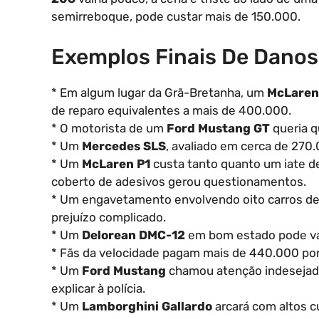
semirreboque, pode custar mais de 150.000.
Exemplos Finais De Dano
* Em algum lugar da Grã-Bretanha, um
McLaren
de reparo equivalentes a mais de 400.000.
* O motorista de um
Ford Mustang GT
queria q
* Um
Mercedes SLS
, avaliado em cerca de 270.
* Um
McLaren P1
custa tanto quanto um iate de
coberto de adesivos gerou questionamentos.
* Um engavetamento envolvendo oito carros de
prejuízo complicado.
* Um
Delorean DMC-12
em bom estado pode va
* Fãs da velocidade pagam mais de 440.000 p
* Um
Ford Mustang
chamou atenção indesejada,
explicar à polícia.
* Um
Lamborghini Gallardo
arcará com altos c