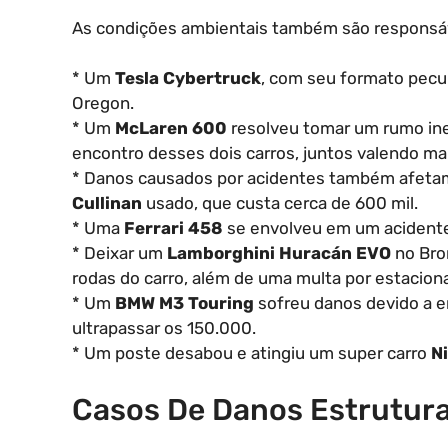
As condições ambientais também são responsáve
* Um
Tesla Cybertruck
, com seu formato pecul
Oregon.
* Um
McLaren 600
resolveu tomar um rumo ine
encontro desses dois carros, juntos valendo ma
* Danos causados por acidentes também afetam
Cullinan
usado, que custa cerca de 600 mil.
* Uma
Ferrari 458
se envolveu em um acidente
* Deixar um
Lamborghini Huracán EVO
no Bro
rodas do carro, além de uma multa por estaciona
* Um
BMW M3 Touring
sofreu danos devido a e
ultrapassar os 150.000.
* Um poste desabou e atingiu um super carro
N
Casos De Danos Estrutura