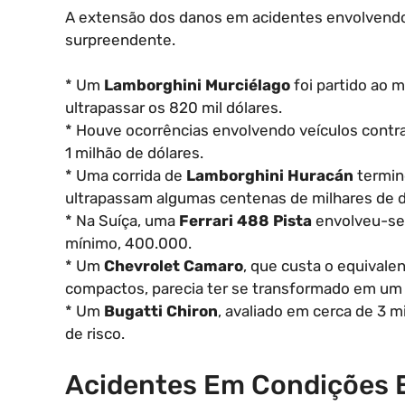
A extensão dos danos em acidentes envolvendo v
surpreendente.
* Um
Lamborghini Murciélago
foi partido ao m
ultrapassar os 820 mil dólares.
* Houve ocorrências envolvendo veículos cont
1 milhão de dólares.
* Uma corrida de
Lamborghini Huracán
termino
ultrapassam algumas centenas de milhares de d
* Na Suíça, uma
Ferrari 488 Pista
envolveu-se 
mínimo, 400.000.
* Um
Chevrolet Camaro
, que custa o equivalen
compactos, parecia ter se transformado em um v
* Um
Bugatti Chiron
, avaliado em cerca de 3 
de risco.
Acidentes Em Condições 