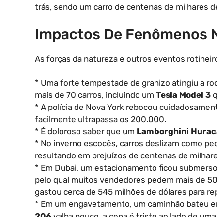
trás, sendo um carro de centenas de milhares de
Impactos De Fenômenos Na
As forças da natureza e outros eventos rotine
* Uma forte tempestade de granizo atingiu a ro
mais de 70 carros, incluindo um
Tesla Model 3
q
* A polícia de Nova York rebocou cuidadosame
facilmente ultrapassa os 200.000.
* É doloroso saber que um
Lamborghini Hura
* No inverno escocês, carros deslizam como ped
resultando em prejuízos de centenas de milhare
* Em Dubai, um estacionamento ficou submers
pelo qual muitos vendedores pedem mais de 50
gastou cerca de 545 milhões de dólares para rep
* Em um engavetamento, um caminhão bateu e
206
valha pouco, a cena é triste ao lado de uma