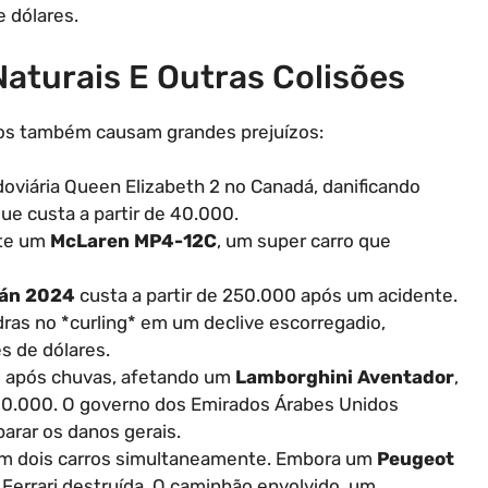
 dólares.
turais E Outras Colisões
iros também causam grandes prejuízos:
doviária Queen Elizabeth 2 no Canadá, danificando
ue custa a partir de 40.000.
nte um
McLaren MP4-12C
, um super carro que
cán 2024
custa a partir de 250.000 após um acidente.
ras no *curling* em um declive escorregadio,
s de dólares.
o após chuvas, afetando um
Lamborghini Aventador
,
0.000. O governo dos Emirados Árabes Unidos
arar os danos gerais.
m dois carros simultaneamente. Embora um
Peugeot
 Ferrari destruída. O caminhão envolvido, um