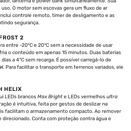
lador, lanterna e power bank simultaneamente. Sua
 uso. O motor sem escovas gera um fluxo de ar
nclui controle remoto, timer de desligamento e as
ntindo segurança.
FROST 2
ra entre -20ºC e 20ºC sem a necessidade de usar
fria o conteúdo em apenas 15 minutos. Duas baterias
dias a 4ºC sem recarga. É possível carregá-lo de
. Para facilitar o transporte em terrenos variados, ele
 HELIX
sui LEDs brancos
Max Bright
e LEDs vermelhos
ultra
ção é intuitiva, feita por gestos de deslizar na
veis facilitam o armazenamento compacto. Ao remover
xe direcionado. Conta com proteção contra água e