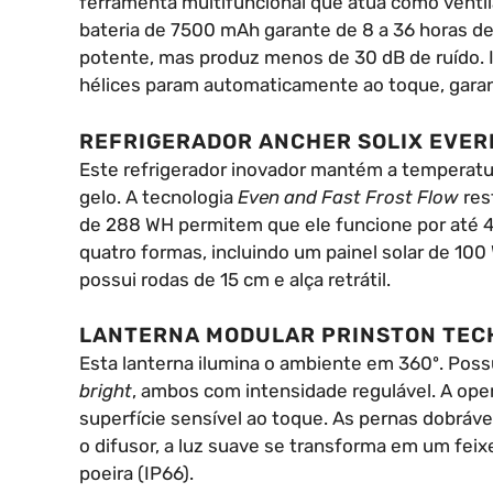
ferramenta multifuncional que atua como venti
bateria de 7500 mAh garante de 8 a 36 horas de
potente, mas produz menos de 30 dB de ruído. I
hélices param automaticamente ao toque, gara
REFRIGERADOR ANCHER SOLIX EVER
Este refrigerador inovador mantém a temperatu
gelo. A tecnologia
Even and Fast Frost Flow
res
de 288 WH permitem que ele funcione por até 4 
quatro formas, incluindo um painel solar de 100 W
possui rodas de 15 cm e alça retrátil.
LANTERNA MODULAR PRINSTON TECH
Esta lanterna ilumina o ambiente em 360º. Pos
bright
, ambos com intensidade regulável. A opera
superfície sensível ao toque. As pernas dobrá
o difusor, a luz suave se transforma em um fei
poeira (IP66).