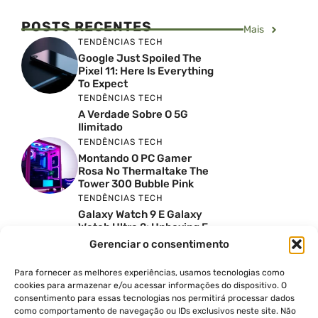
POSTS RECENTES
Mais
TENDÊNCIAS TECH
Google Just Spoiled The
Pixel 11: Here Is Everything
To Expect
TENDÊNCIAS TECH
A Verdade Sobre O 5G
Ilimitado
TENDÊNCIAS TECH
Montando O PC Gamer
Rosa No Thermaltake The
Tower 300 Bubble Pink
TENDÊNCIAS TECH
Galaxy Watch 9 E Galaxy
Watch Ultra 2: Unboxing E
Preço No Brasil
Gerenciar o consentimento
INSIGHTS & OPINIÃO
Reviews Do YouTube Sao
Para fornecer as melhores experiências, usamos tecnologias como
Confiaveis? A Verdade Nao
cookies para armazenar e/ou acessar informações do dispositivo. O
E Tao Simples
consentimento para essas tecnologias nos permitirá processar dados
como comportamento de navegação ou IDs exclusivos neste site. Não
TENDÊNCIAS TECH