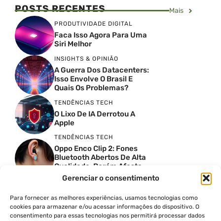
POSTS RECENTES
Mais
PRODUTIVIDADE DIGITAL
Faca Isso Agora Para Uma
Siri Melhor
INSIGHTS & OPINIÃO
A Guerra Dos Datacenters:
Isso Envolve O Brasil E
Quais Os Problemas?
TENDÊNCIAS TECH
O Lixo De IA Derrotou A
Apple
TENDÊNCIAS TECH
Oppo Enco Clip 2: Fones
Bluetooth Abertos De Alta
Qualidade, Porém Afasta
Novatos
Gerenciar o consentimento
TENDÊNCIAS TECH
Troquei Meu Garmin
Para fornecer as melhores experiências, usamos tecnologias como
Premium Por Um Relógio
cookies para armazenar e/ou acessar informações do dispositivo. O
De 250 Dólares E Isso Foi O
consentimento para essas tecnologias nos permitirá processar dados