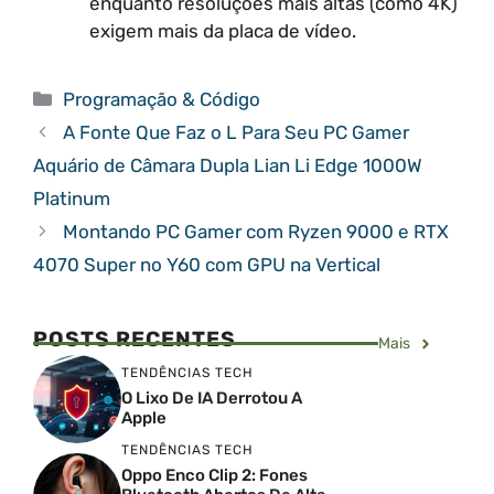
enquanto resoluções mais altas (como 4K)
exigem mais da placa de vídeo.
Categorias
Programação & Código
A Fonte Que Faz o L Para Seu PC Gamer
Aquário de Câmara Dupla Lian Li Edge 1000W
Platinum
Montando PC Gamer com Ryzen 9000 e RTX
4070 Super no Y60 com GPU na Vertical
POSTS RECENTES
Mais
TENDÊNCIAS TECH
O Lixo De IA Derrotou A
Apple
TENDÊNCIAS TECH
Oppo Enco Clip 2: Fones