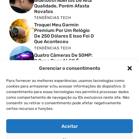
Bluetooth Abertos De Alta
Qualidade, Porém Afasta
Novatos
TENDÊNCIAS TECH
Troquei Meu Garmin
Premium Por Um Relógio
De 250 Dólares E Isso Foi O
Que Aconteceu
TENDÊNCIAS TECH
Quatro Câmeras De 50MP:
O Oppo Reno 16 5G É
Absurdo
Gerenciar o consentimento
TENDÊNCIAS TECH
Comparativo De
Para fornecer as melhores experiências, usamos tecnologias como
Especificações Entre O
cookies para armazenar e/ou acessar informações do dispositivo. O
Vivo X300 Ultra E O
consentimento para essas tecnologias nos permitirá processar dados
Samsung Galaxy S26 Ultra
como comportamento de navegação ou IDs exclusivos neste site. Não
consentir ou retirar o consentimento pode afetar negativamente
PRODUTIVIDADE DIGITAL
certos recursos e funções.
Como Criar Carrossel No
Instagram
Aceitar