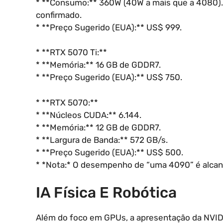
* **Consumo:** 360W (40W a mais que a 4080).
confirmado.
* **Preço Sugerido (EUA):** US$ 999.
* **RTX 5070 Ti:**
* **Memória:** 16 GB de GDDR7.
* **Preço Sugerido (EUA):** US$ 750.
* **RTX 5070:**
* **Núcleos CUDA:** 6.144.
* **Memória:** 12 GB de GDDR7.
* **Largura de Banda:** 572 GB/s.
* **Preço Sugerido (EUA):** US$ 500.
* *Nota:* O desempenho de “uma 4090” é alca
IA Física E Robótica
Além do foco em GPUs, a apresentação da NVIDIA 