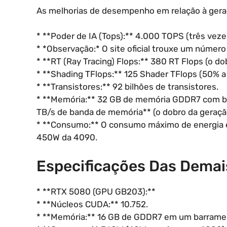
As melhorias de desempenho em relação à geraç
* **Poder de IA (Tops):** 4.000 TOPS (três veze
* *Observação:* O site oficial trouxe um númer
* **RT (Ray Tracing) Flops:** 380 RT Flops (o do
* **Shading TFlops:** 125 Shader TFlops (50% a 
* **Transistores:** 92 bilhões de transistores.
* **Memória:** 32 GB de memória GDDR7 com ba
TB/s de banda de memória** (o dobro da geração
* **Consumo:** O consumo máximo de energia 
450W da 4090.
Especificações Das Demai
* **RTX 5080 (GPU GB203):**
* **Núcleos CUDA:** 10.752.
* **Memória:** 16 GB de GDDR7 em um barramen