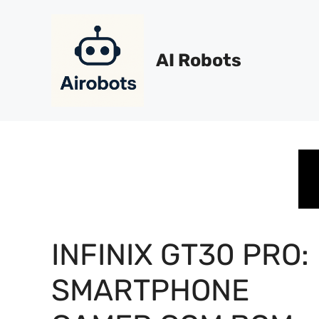
Pular
para
o
AI Robots
conteúdo
INFINIX GT30 PRO:
SMARTPHONE