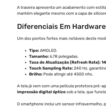
A traseira apresenta um acabamento com estili
mantém elegante mesmo com a capa de silicone
Diferenciais Em Hardware 
Um dos pontos fortes mais notáveis deste model
Tipo:
AMOLED.
Tamanho:
6.78 polegadas.
Taxa de Atualização (Refresh Rate):
1
Touch Sampling Rate:
240 Hz, garantind
Brilho:
Pode atingir até 4500 nits.
A tela já vem com uma película protetora pré-a
impressão digital óptico
sob a tela, que funci
O smartphone inclui um sensor infravermelho, p