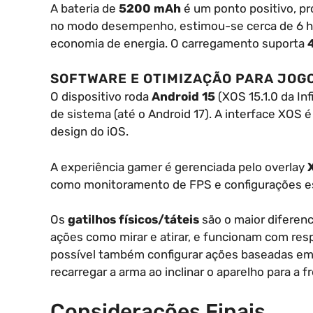
A bateria de
5200 mAh
é um ponto positivo, p
no modo desempenho, estimou-se cerca de 6 h
economia de energia. O carregamento suporta
SOFTWARE E OTIMIZAÇÃO PARA JOG
O dispositivo roda
Android 15
(XOS 15.1.0 da In
de sistema (até o Android 17). A interface XOS é
design do iOS.
A experiência gamer é gerenciada pelo overlay
como monitoramento de FPS e configurações es
Os
gatilhos físicos/táteis
são o maior diferenc
ações como mirar e atirar, e funcionam com resp
possível também configurar ações baseadas em
recarregar a arma ao inclinar o aparelho para a f
Considerações Finais