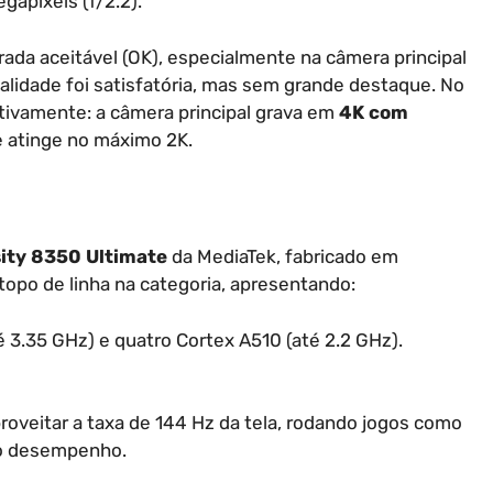
gapixels (f/2.2).
erada aceitável (OK), especialmente na câmera principal
alidade foi satisfatória, mas sem grande destaque. No
tivamente: a câmera principal grava em
4K com
e atinge no máximo 2K.
ity 8350 Ultimate
da MediaTek, fabricado em
 topo de linha na categoria, apresentando:
é 3.35 GHz) e quatro Cortex A510 (até 2.2 GHz).
veitar a taxa de 144 Hz da tela, rodando jogos como
 desempenho.