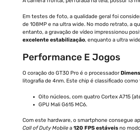
A câmera frontal, perfurada na tela, possui 13 me
Em testes de foto, a qualidade geral foi consid
de 108MP e na ultra wide. No modo retrato, a qu
entanto, a gravação de vídeo impressionou posi
excelente estabilização
, enquanto a ultra wid
Performance E Jogos
O coração do GT30 Pro é o processador
Dimens
litografia de 4nm. Este chip é classificado como
Oito núcleos, com quatro Cortex A715 (at
GPU Mali G615 MC6.
Com este hardware, o smartphone consegue apro
Call of Duty Mobile
a
120 FPS estáveis
no modo