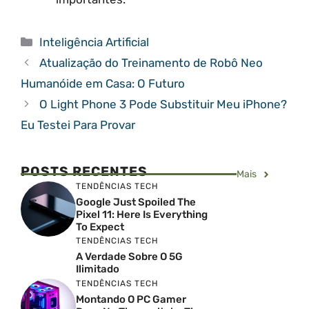
Categorias
Inteligência Artificial
Atualização do Treinamento de Robô Neo
Humanóide em Casa: O Futuro
O Light Phone 3 Pode Substituir Meu iPhone?
Eu Testei Para Provar
POSTS RECENTES
Mais
TENDÊNCIAS TECH
Google Just Spoiled The
Pixel 11: Here Is Everything
To Expect
TENDÊNCIAS TECH
A Verdade Sobre O 5G
Ilimitado
TENDÊNCIAS TECH
Montando O PC Gamer