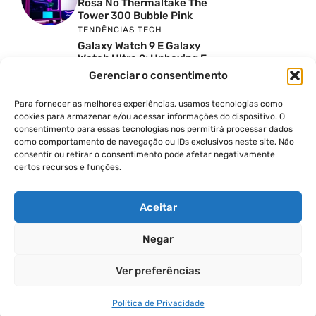
Rosa No Thermaltake The
Tower 300 Bubble Pink
TENDÊNCIAS TECH
Galaxy Watch 9 E Galaxy
Watch Ultra 2: Unboxing E
Preço No Brasil
Gerenciar o consentimento
INSIGHTS & OPINIÃO
Reviews Do YouTube Sao
Para fornecer as melhores experiências, usamos tecnologias como
Confiaveis? A Verdade Nao
cookies para armazenar e/ou acessar informações do dispositivo. O
E Tao Simples
consentimento para essas tecnologias nos permitirá processar dados
como comportamento de navegação ou IDs exclusivos neste site. Não
TENDÊNCIAS TECH
consentir ou retirar o consentimento pode afetar negativamente
Por Que Eu Deveria
certos recursos e funções.
Escolher Um Notebook
Gamer Ao Invés De Um
PC? Ft. Lucas Ishii
Aceitar
Negar
© 2026
Ver preferências
POLÍTICA DE PRIVACIDADE
TERMOS DE USO
Política de Privacidade