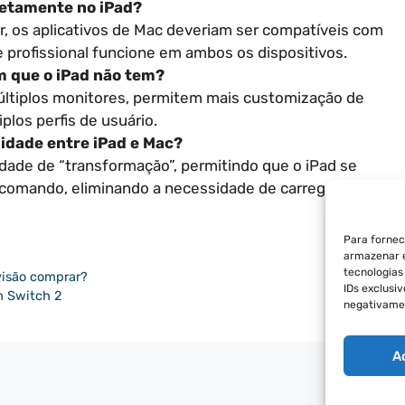
iretamente no iPad?
r, os aplicativos de Mac deveriam ser compatíveis com
 profissional funcione em ambos os dispositivos.
m que o iPad não tem?
ltiplos monitores, permitem mais customização de
los perfis de usuário.
lidade entre iPad e Mac?
dade de “transformação”, permitindo que o iPad se
omando, eliminando a necessidade de carregar dois
Para fornec
armazenar e
tecnologia
isão comprar?
IDs exclusi
m Switch 2
negativamen
A
POLÍT