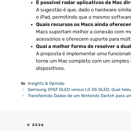
É possível rodar aplicativos de Mac d
A sugestão é que, dado o hardware simila
o iPad, permitindo que o mesmo software
Quais recursos os Macs ainda oferece
Macs suportam melhor a conexão com mú
acessórios e oferecem suporte para múltip
Qual a melhor forma de resolver a dua
A proposta é implementar uma funcionali
torne um Mac completo com um simples c
dispositivos.
Categorias
Insights & Opinião
Samsung S95F OLED versus LG G5 OLED: Qual telev
Transferindo Dados de um Nintendo Switch para u
© 2026