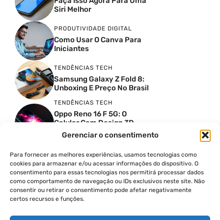
Faça Isso Agora Para Uma
Siri Melhor
PRODUTIVIDADE DIGITAL
Como Usar O Canva Para
Iniciantes
TENDÊNCIAS TECH
Samsung Galaxy Z Fold 8:
Unboxing E Preço No Brasil
TENDÊNCIAS TECH
Oppo Reno 16 F 5G: O
Celular Com Design 3D
Surreal E Câmeras De 50
Gerenciar o consentimento
MP
Para fornecer as melhores experiências, usamos tecnologias como
PRODUTIVIDADE DIGITAL
cookies para armazenar e/ou acessar informações do dispositivo. O
Faca Isso Agora Para Uma
consentimento para essas tecnologias nos permitirá processar dados
Siri Melhor
como comportamento de navegação ou IDs exclusivos neste site. Não
INSIGHTS & OPINIÃO
consentir ou retirar o consentimento pode afetar negativamente
certos recursos e funções.
A Guerra Dos Datacenters:
Isso Envolve O Brasil E
Quais Os Problemas?