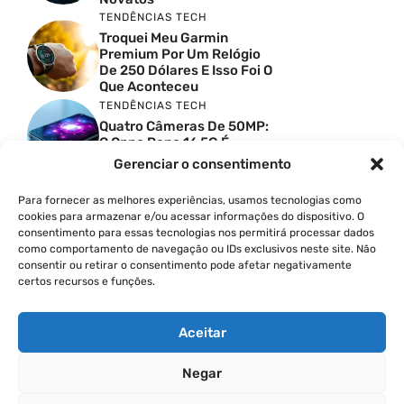
TENDÊNCIAS TECH
Troquei Meu Garmin
Premium Por Um Relógio
De 250 Dólares E Isso Foi O
Que Aconteceu
TENDÊNCIAS TECH
Quatro Câmeras De 50MP:
O Oppo Reno 16 5G É
Absurdo
Gerenciar o consentimento
TENDÊNCIAS TECH
Comparativo De
Para fornecer as melhores experiências, usamos tecnologias como
Especificações Entre O
cookies para armazenar e/ou acessar informações do dispositivo. O
Vivo X300 Ultra E O
consentimento para essas tecnologias nos permitirá processar dados
Samsung Galaxy S26 Ultra
como comportamento de navegação ou IDs exclusivos neste site. Não
consentir ou retirar o consentimento pode afetar negativamente
PRODUTIVIDADE DIGITAL
certos recursos e funções.
Como Criar Carrossel No
Instagram
Aceitar
Negar
© 2026