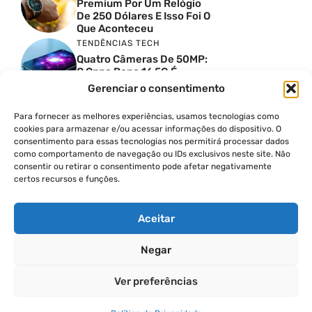
Premium Por Um Relógio
De 250 Dólares E Isso Foi O
Que Aconteceu
TENDÊNCIAS TECH
Quatro Câmeras De 50MP:
O Oppo Reno 16 5G É
Absurdo
Gerenciar o consentimento
TENDÊNCIAS TECH
Comparativo De
Para fornecer as melhores experiências, usamos tecnologias como
Especificações Entre O
cookies para armazenar e/ou acessar informações do dispositivo. O
Vivo X300 Ultra E O
consentimento para essas tecnologias nos permitirá processar dados
Samsung Galaxy S26 Ultra
como comportamento de navegação ou IDs exclusivos neste site. Não
consentir ou retirar o consentimento pode afetar negativamente
PRODUTIVIDADE DIGITAL
certos recursos e funções.
Como Criar Carrossel No
Instagram
Aceitar
Negar
© 2026
Ver preferências
POLÍTICA DE PRIVACIDADE
TERMOS DE USO