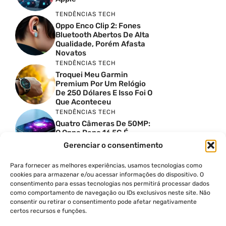
TENDÊNCIAS TECH
Oppo Enco Clip 2: Fones
Bluetooth Abertos De Alta
Qualidade, Porém Afasta
Novatos
TENDÊNCIAS TECH
Troquei Meu Garmin
Premium Por Um Relógio
De 250 Dólares E Isso Foi O
Que Aconteceu
TENDÊNCIAS TECH
Quatro Câmeras De 50MP:
O Oppo Reno 16 5G É
Absurdo
Gerenciar o consentimento
TENDÊNCIAS TECH
Comparativo De
Para fornecer as melhores experiências, usamos tecnologias como
Especificações Entre O
cookies para armazenar e/ou acessar informações do dispositivo. O
Vivo X300 Ultra E O
consentimento para essas tecnologias nos permitirá processar dados
Samsung Galaxy S26 Ultra
como comportamento de navegação ou IDs exclusivos neste site. Não
consentir ou retirar o consentimento pode afetar negativamente
PRODUTIVIDADE DIGITAL
certos recursos e funções.
Como Criar Carrossel No