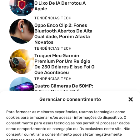
O Lixo De IA Derrotou A
Apple
TENDÊNCIAS TECH
Oppo Enco Clip 2: Fones
Bluetooth Abertos De Alta
Qualidade, Porém Afasta
Novatos
TENDÊNCIAS TECH
Troquei Meu Garmin
Premium Por Um Relógio
De 250 Dólares E Isso Foi O
Que Aconteceu
TENDÊNCIAS TECH
Quatro Câmeras De 50MP:
O Oppo Reno 16 5G É
Absurdo
Gerenciar o consentimento
TENDÊNCIAS TECH
Comparativo De
Para fornecer as melhores experiências, usamos tecnologias como
Especificações Entre O
cookies para armazenar e/ou acessar informações do dispositivo. O
Vivo X300 Ultra E O
consentimento para essas tecnologias nos permitirá processar dados
Samsung Galaxy S26 Ultra
como comportamento de navegação ou IDs exclusivos neste site. Não
consentir ou retirar o consentimento pode afetar negativamente
PRODUTIVIDADE DIGITAL