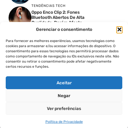
TENDÊNCIAS TECH
Oppo Enco Clip 2: Fones
Bluetooth Abertos De Alta
Qualidade, Porém Afasta
Novatos
Gerenciar o consentimento
TENDÊNCIAS TECH
Troquei Meu Garmin
Para fornecer as melhores experiências, usamos tecnologias como
Premium Por Um Relógio
cookies para armazenar e/ou acessar informações do dispositivo. O
De 250 Dólares E Isso Foi O
consentimento para essas tecnologias nos permitirá processar dados
Que Aconteceu
como comportamento de navegação ou IDs exclusivos neste site. Não
TENDÊNCIAS TECH
consentir ou retirar o consentimento pode afetar negativamente
certos recursos e funções.
Quatro Câmeras De 50MP:
O Oppo Reno 16 5G É
Absurdo
Aceitar
Negar
© 2026
Ver preferências
POLÍTICA DE PRIVACIDADE
TERMOS DE USO
Política de Privacidade