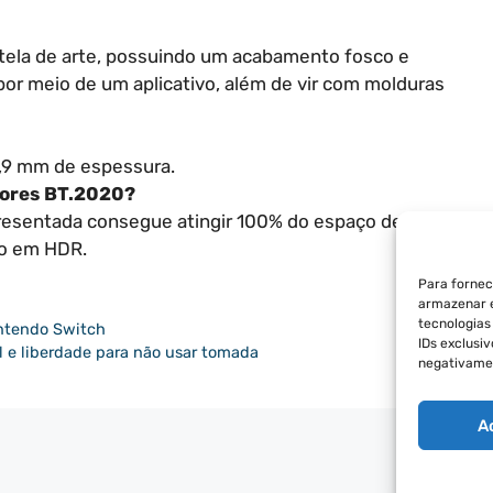
 tela de arte, possuindo um acabamento fosco e
por meio de um aplicativo, além de vir com molduras
,9 mm de espessura.
 cores BT.2020?
resentada consegue atingir 100% do espaço de cores
do em HDR.
Para fornec
armazenar e
tecnologia
ntendo Switch
IDs exclusi
l e liberdade para não usar tomada
negativamen
A
POLÍT