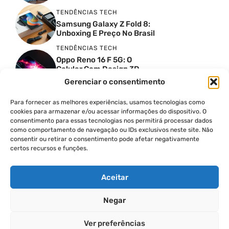
TENDÊNCIAS TECH
Samsung Galaxy Z Fold 8:
Unboxing E Preço No Brasil
TENDÊNCIAS TECH
Oppo Reno 16 F 5G: O
Celular Com Design 3D
Surreal E Câmeras De 50
Gerenciar o consentimento
MP
Para fornecer as melhores experiências, usamos tecnologias como
PRODUTIVIDADE DIGITAL
cookies para armazenar e/ou acessar informações do dispositivo. O
Faca Isso Agora Para Uma
consentimento para essas tecnologias nos permitirá processar dados
Siri Melhor
como comportamento de navegação ou IDs exclusivos neste site. Não
INSIGHTS & OPINIÃO
consentir ou retirar o consentimento pode afetar negativamente
certos recursos e funções.
A Guerra Dos Datacenters:
Isso Envolve O Brasil E
Quais Os Problemas?
Aceitar
Negar
© 2026
Ver preferências
POLÍTICA DE PRIVACIDADE