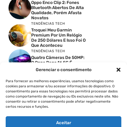
Oppo Enco Clip 2: Fones
Bluetooth Abertos De Alta
Qualidade, Porém Afasta
Novatos
TENDÊNCIAS TECH
Troquei Meu Garmin
Premium Por Um Relógio
De 250 Dólares E Isso Foi O
Que Aconteceu
TENDÊNCIAS TECH
Quatro Câmeras De 50MP:
O Oppo Reno 16 5G É
Absurdo
Gerenciar o consentimento
TENDÊNCIAS TECH
Comparativo De
Para fornecer as melhores experiências, usamos tecnologias como
Especificações Entre O
cookies para armazenar e/ou acessar informações do dispositivo. O
Vivo X300 Ultra E O
consentimento para essas tecnologias nos permitirá processar dados
Samsung Galaxy S26 Ultra
como comportamento de navegação ou IDs exclusivos neste site. Não
consentir ou retirar o consentimento pode afetar negativamente
PRODUTIVIDADE DIGITAL
certos recursos e funções.
Como Criar Carrossel No
Instagram
Aceitar