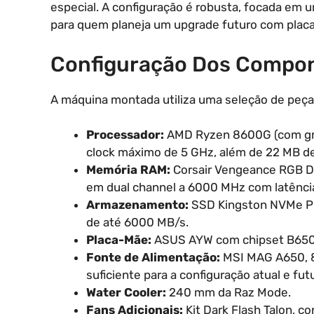
especial. A configuração é robusta, focada em 
para quem planeja um upgrade futuro com placa
Configuração Dos Compo
A máquina montada utiliza uma seleção de pe
Processador:
AMD Ryzen 8600G (com gráf
clock máximo de 5 GHz, além de 22 MB d
Memória RAM:
Corsair Vengeance RGB DD
em dual channel a 6000 MHz com latênci
Armazenamento:
SSD Kingston NVMe PCI
de até 6000 MB/s.
Placa-Mãe:
ASUS AYW com chipset B650 e
Fonte de Alimentação:
MSI MAG A650, 8
suficiente para a configuração atual e fu
Water Cooler:
240 mm da Raz Mode.
Fans Adicionais:
Kit Dark Flash Talon, c