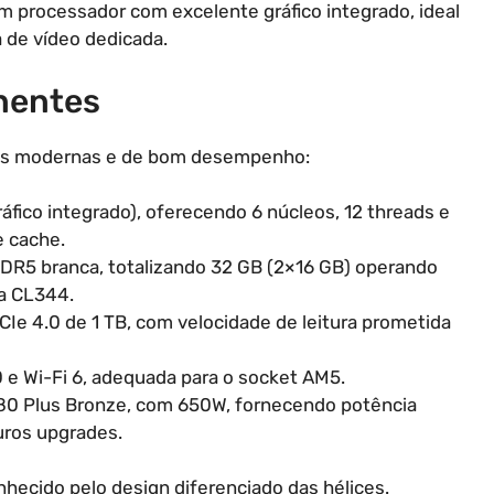
um processador com excelente gráfico integrado, ideal
 de vídeo dedicada.
nentes
ças modernas e de bom desempenho:
ico integrado), oferecendo 6 núcleos, 12 threads e
e cache.
R5 branca, totalizando 32 GB (2×16 GB) operando
a CL344.
e 4.0 de 1 TB, com velocidade de leitura prometida
 Wi-Fi 6, adequada para o socket AM5.
0 Plus Bronze, com 650W, fornecendo potência
turos upgrades.
onhecido pelo design diferenciado das hélices.