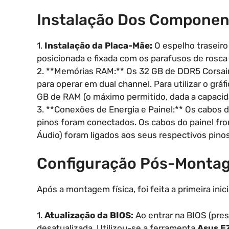
Instalação Dos Component
1.
Instalação da Placa-Mãe:
O espelho traseiro
posicionada e fixada com os parafusos de rosc
2. **Memórias RAM:** Os 32 GB de DDR5 Corsai
para operar em dual channel. Para utilizar o grá
GB de RAM (o máximo permitido, dada a capacida
3. **Conexões de Energia e Painel:** Os cabos 
pinos foram conectados. Os cabos do painel fro
Áudio) foram ligados aos seus respectivos pino
Configuração Pós-Monta
Após a montagem física, foi feita a primeira inici
1.
Atualização da BIOS:
Ao entrar na BIOS (pre
desatualizada. Utilizou-se a ferramenta
Asus EZ