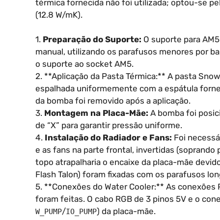
térmica fornecida não foi utilizada; optou-se pe
(12.8 W/mK).
1.
Preparação do Suporte:
O suporte para AM5 
manual, utilizando os parafusos menores por ba
o suporte ao socket AM5.
2. **Aplicação da Pasta Térmica:** A pasta Snow
espalhada uniformemente com a espátula fornec
da bomba foi removido após a aplicação.
3.
Montagem na Placa-Mãe:
A bomba foi posic
de “X” para garantir pressão uniforme.
4.
Instalação do Radiador e Fans:
Foi necessár
e as fans na parte frontal, invertidas (soprando 
topo atrapalharia o encaixe da placa-mãe devid
Flash Talon) foram fixadas com os parafusos lon
5. **Conexões do Water Cooler:** As conexões 
foram feitas. O cabo RGB de 3 pinos 5V e o con
/
) da placa-mãe.
W_PUMP
IO_PUMP