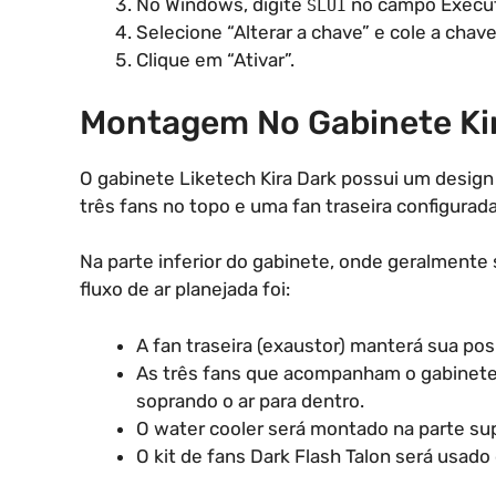
No Windows, digite
no campo Execut
SLUI
Selecione “Alterar a chave” e cole a chave
Clique em “Ativar”.
Montagem No Gabinete Ki
O gabinete Liketech Kira Dark possui um desig
três fans no topo e uma fan traseira configurad
Na parte inferior do gabinete, onde geralmente s
fluxo de ar planejada foi:
A fan traseira (exaustor) manterá sua posi
As três fans que acompanham o gabinete s
soprando o ar para dentro.
O water cooler será montado na parte supe
O kit de fans Dark Flash Talon será usado