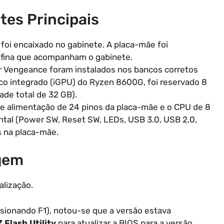
es Principais
 foi encaixado no gabinete. A placa-mãe foi
a fina que acompanham o gabinete.
r Vengeance foram instalados nos bancos corretos
fico integrado (iGPU) do Ryzen 8600G, foi reservado 8
de total de 32 GB).
de alimentação de 24 pinos da placa-mãe e o CPU de 8
ntal (Power SW, Reset SW, LEDs, USB 3.0, USB 2.0,
s na placa-mãe.
gem
alização.
ssionando F1), notou-se que a versão estava
 Flash Utility
para atualizar a BIOS para a versão