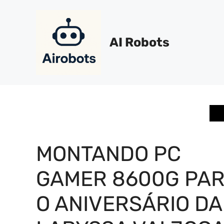
Pular
para
o
AI Robots
conteúdo
MONTANDO PC
GAMER 8600G PA
O ANIVERSÁRIO DA