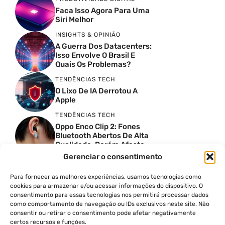
Faca Isso Agora Para Uma
Siri Melhor
INSIGHTS & OPINIÃO
A Guerra Dos Datacenters:
Isso Envolve O Brasil E
Quais Os Problemas?
TENDÊNCIAS TECH
O Lixo De IA Derrotou A
Apple
TENDÊNCIAS TECH
Oppo Enco Clip 2: Fones
Bluetooth Abertos De Alta
Qualidade, Porém Afasta
Novatos
Gerenciar o consentimento
TENDÊNCIAS TECH
Troquei Meu Garmin
Para fornecer as melhores experiências, usamos tecnologias como
Premium Por Um Relógio
cookies para armazenar e/ou acessar informações do dispositivo. O
De 250 Dólares E Isso Foi O
consentimento para essas tecnologias nos permitirá processar dados
Que Aconteceu
como comportamento de navegação ou IDs exclusivos neste site. Não
TENDÊNCIAS TECH
consentir ou retirar o consentimento pode afetar negativamente
certos recursos e funções.
Quatro Câmeras De 50MP: