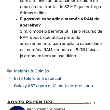
com alto nível de detalhamento, além de
uma câmera frontal de 32 MP que entrega
ótimas selfies.
É possível expandir a memória RAM do
aparelho?
Sim, o modelo permite utilizar o recurso de
RAM Boost, que utiliza parte do
armazenamento para ampliar a capacidade
da memória RAM, embora os 8 GB físicos
já atendam bem ao uso diário.
Categorias
Insights & Opinião
Este telefone é especial
Galaxy A57 agora está muito interessante
POSTS RECENTES
Mais
PRODUTIVIDADE DIGITAL