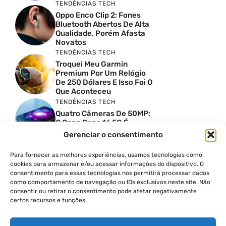
TENDÊNCIAS TECH
Oppo Enco Clip 2: Fones
Bluetooth Abertos De Alta
Qualidade, Porém Afasta
Novatos
TENDÊNCIAS TECH
Troquei Meu Garmin
Premium Por Um Relógio
De 250 Dólares E Isso Foi O
Que Aconteceu
TENDÊNCIAS TECH
Quatro Câmeras De 50MP:
O Oppo Reno 16 5G É
Absurdo
Gerenciar o consentimento
TENDÊNCIAS TECH
Comparativo De
Para fornecer as melhores experiências, usamos tecnologias como
Especificações Entre O
cookies para armazenar e/ou acessar informações do dispositivo. O
Vivo X300 Ultra E O
consentimento para essas tecnologias nos permitirá processar dados
Samsung Galaxy S26 Ultra
como comportamento de navegação ou IDs exclusivos neste site. Não
consentir ou retirar o consentimento pode afetar negativamente
PRODUTIVIDADE DIGITAL
certos recursos e funções.
Como Criar Carrossel No
Instagram