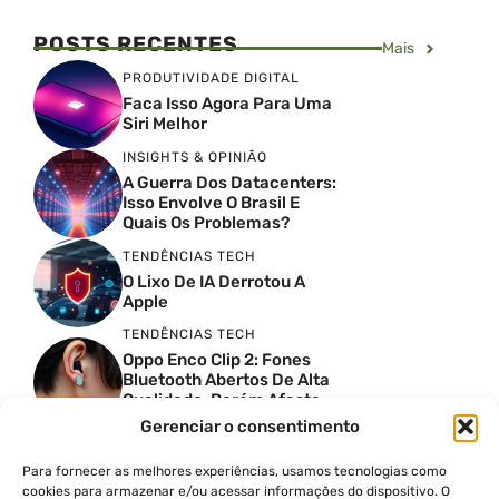
POSTS RECENTES
Mais
PRODUTIVIDADE DIGITAL
Faca Isso Agora Para Uma
Siri Melhor
INSIGHTS & OPINIÃO
A Guerra Dos Datacenters:
Isso Envolve O Brasil E
Quais Os Problemas?
TENDÊNCIAS TECH
O Lixo De IA Derrotou A
Apple
TENDÊNCIAS TECH
Oppo Enco Clip 2: Fones
Bluetooth Abertos De Alta
Qualidade, Porém Afasta
Novatos
Gerenciar o consentimento
TENDÊNCIAS TECH
Troquei Meu Garmin
Para fornecer as melhores experiências, usamos tecnologias como
Premium Por Um Relógio
cookies para armazenar e/ou acessar informações do dispositivo. O