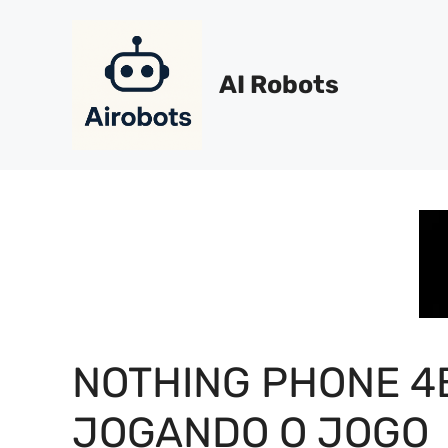
Pular
para
o
AI Robots
conteúdo
NOTHING PHONE 4
JOGANDO O JOGO