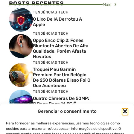
POSTS RECENTES
Mais
TENDÊNCIAS TECH
O Lixo De IA Derrotou A
Apple
TENDÊNCIAS TECH
Oppo Enco Clip 2: Fones
Bluetooth Abertos De Alta
Qualidade, Porém Afasta
Novatos
TENDÊNCIAS TECH
Troquei Meu Garmin
Premium Por Um Relógio
De 250 Dólares E Isso Foi O
Que Aconteceu
TENDÊNCIAS TECH
Quatro Câmeras De 50MP:
O Oppo Reno 16 5G É
Absurdo
Gerenciar o consentimento
TENDÊNCIAS TECH
Comparativo De
Para fornecer as melhores experiências, usamos tecnologias como
Especificações Entre O
cookies para armazenar e/ou acessar informações do dispositivo. O
Vivo X300 Ultra E O